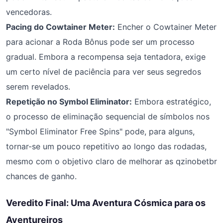
vencedoras.
Pacing do Cowtainer Meter:
Encher o Cowtainer Meter
para acionar a Roda Bônus pode ser um processo
gradual. Embora a recompensa seja tentadora, exige
um certo nível de paciência para ver seus segredos
serem revelados.
Repetição no Symbol Eliminator:
Embora estratégico,
o processo de eliminação sequencial de símbolos nos
"Symbol Eliminator Free Spins" pode, para alguns,
tornar-se um pouco repetitivo ao longo das rodadas,
mesmo com o objetivo claro de melhorar as qzinobetbr
chances de ganho.
Veredito Final: Uma Aventura Cósmica para os
Aventureiros