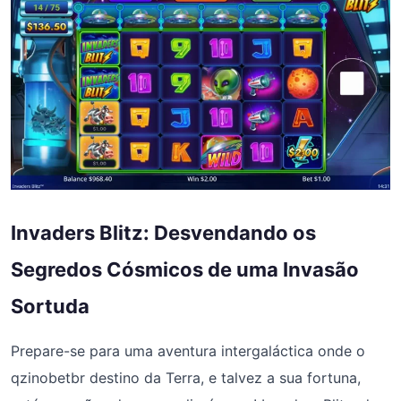
Invaders Blitz: Desvendando os
Segredos Cósmicos de uma Invasão
Sortuda
Prepare-se para uma aventura intergaláctica onde o
qzinobetbr destino da Terra, e talvez a sua fortuna,