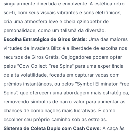
singularmente divertida e envolvente. A estética retro
sci-fi, com seus visuais vibrantes e sons eletrônicos,
cria uma atmosfera leve e cheia qzinobetbr de
personalidade, como um talismã da diversão.
Escolha Estratégica de Giros Grátis:
Uma das maiores
virtudes de Invaders Blitz é a liberdade de escolha nos
recursos de Giros Grátis. Os jogadores podem optar
pelos "Cow Collect Free Spins" para uma experiência
de alta volatilidade, focada em capturar vacas com
prêmios instantâneos, ou pelos "Symbol Eliminator Free
Spins", que oferecem uma abordagem mais estratégica,
removendo símbolos de baixo valor para aumentar as
chances de combinações mais lucrativas. É como
escolher seu próprio caminho sob as estrelas.
Sistema de Coleta Duplo com Cash Cows:
A caça às