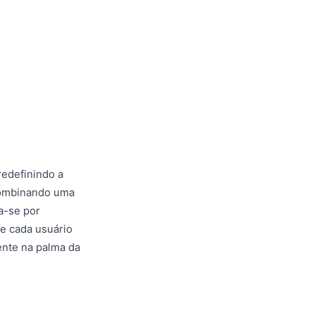
edefinindo a
Combinando uma
a-se por
de cada usuário
ente na palma da