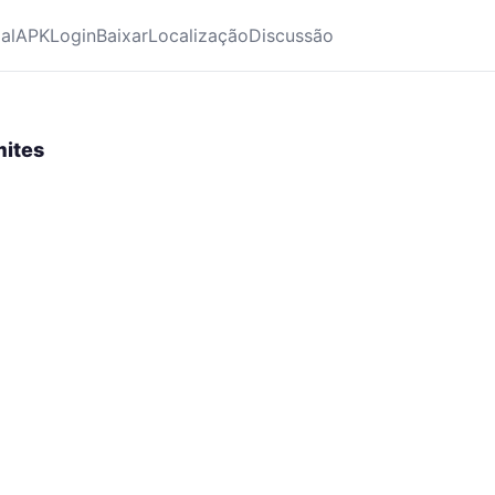
ial
APK
Login
Baixar
Localização
Discussão
mites