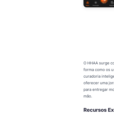
O HHAA surge co
forma como os u
curadoria inteli
oferecer uma jor
para entregar m
mão.
Recursos Ex