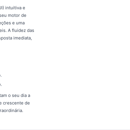
 intuitiva e
 seu motor de
seções e uma
s. A fluidez das
posta imediata,
.
.
tam o seu dia a
de crescente de
raordinária.