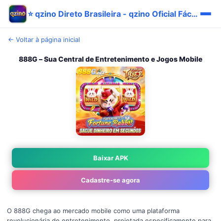
⭐ qzino Direto Brasileira - qzino Oficial Fácil Grátis
← Voltar à página inicial
888G – Sua Central de Entretenimento e Jogos Mobile
Baixar APK
Cadastre-se agora
O 888G chega ao mercado mobile como uma plataforma
revolucionária de entretenimento, projetada especificamente para